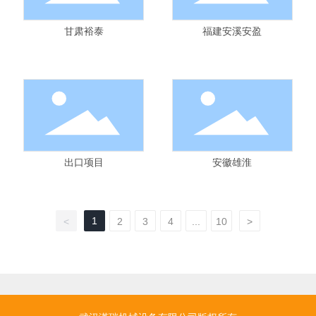
甘肃裕泰
福建安溪安盈
出口项目
安徽雄淮
1
<
2
3
4
...
10
>