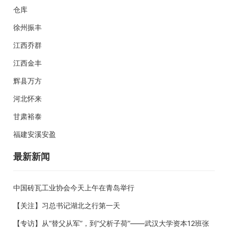
仓库
徐州振丰
江西乔群
江西金丰
辉县万方
河北怀来
甘肃裕泰
福建安溪安盈
最新新闻
中国砖瓦工业协会今天上午在青岛举行
【关注】习总书记湖北之行第一天
【专访】从“替父从军”，到“父析子荷”——武汉大学资本12班张