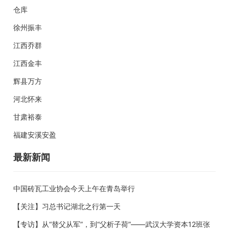
仓库
徐州振丰
江西乔群
江西金丰
辉县万方
河北怀来
甘肃裕泰
福建安溪安盈
最新新闻
中国砖瓦工业协会今天上午在青岛举行
【关注】习总书记湖北之行第一天
【专访】从“替父从军”，到“父析子荷”——武汉大学资本12班张